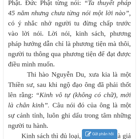
Phật. Đức Phật từng nói:
“Ta thuyết pháp
45 năm nhưng chưa từng nói một lời nào”,
có ý nhắc nhở người tu đừng chấp trước
vào lời nói. Lời nói, kinh sách, phương
pháp hướng dẫn chỉ là phương tiện mà thôi,
người tu thông qua phương tiện để đạt được
điều mình muốn.
Thi hào Nguyễn Du, xưa kia là một
Thiền sư, sau khi ngộ đạo ông đã phải thốt
lên rằng:
“Kinh vô tự (không có chữ), mới
là chân kinh”.
Câu nói đó của ông là một
sự cảnh tỉnh, luôn ghi dấu trong tâm những
người tu hành.
Gửi phản hồi
Kinh sách thì đủ loại, chính kinh và giả