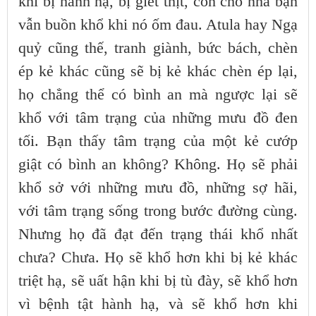
khi bị hành hạ, bị giết thịt, con chó nhà bạn
vẫn buồn khổ khi nó ốm đau. Atula hay Ngạ
quỷ cũng thế, tranh giành, bức bách, chèn
ép kẻ khác cũng sẽ bị kẻ khác chèn ép lại,
họ chẳng thể có bình an mà ngược lại sẽ
khổ với tâm trạng của những mưu đồ đen
tối. Bạn thấy tâm trạng của một kẻ cướp
giật có bình an không? Không. Họ sẽ phải
khổ sở với những mưu đồ, những sợ hãi,
với tâm trạng sống trong bước đường cùng.
Nhưng họ đã đạt đến trạng thái khổ nhất
chưa? Chưa. Họ sẽ khổ hơn khi bị kẻ khác
triệt hạ, sẽ uất hận khi bị tù đày, sẽ khổ hơn
vì bệnh tật hành hạ, và sẽ khổ hơn khi