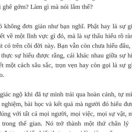
gì ghê gớm? Làm gì mà nói lắm thế?
ông đơn giản như bạn nghĩ. Phật hay là sự g
ết về một lĩnh vực gì đó, mà là sự thấu hiểu rõ rà
 có trên cõi đời này. Bạn vẫn còn chưa hiểu đâu,
 thực sự hiểu được rằng, cái khác nhau giữa sự h
ết một cách sâu sắc, trọn vẹn hay còn gọi là sự g
o.
c ngộ khi đã tự mình trải qua hoàn cảnh, tự m
 nghiệm, bài học và kết quả mà người đó hiểu đư
úng với tất cả mọi người, mọi việc, mọi sự vật, 
trong thế gian. Nó trở thành một thứ chân lý 