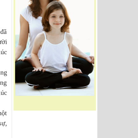
 đã
ười
lúc
ằng
ong
lúc
một
sự,