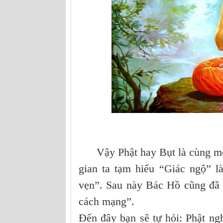
Vậy Phật hay Bụt là cùng một 
gian ta tạm hiểu “Giác ngộ” là
vẹn”. Sau này Bác Hồ cũng đã 
cách mạng”.
Đến đây bạn sẽ tự hỏi: Phật ngh