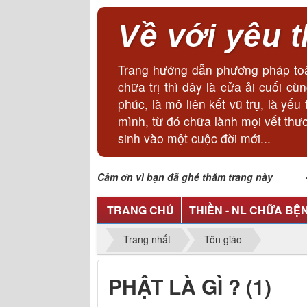
Về với yêu 
Trang hướng dẫn phương pháp toà
chữa trị thì đây là cửa ải cuối 
phúc, là mô liên kết vũ trụ, là y
mình, từ đó chữa lành mọi vết thư
sinh vào một cuộc đời mới...
Cảm ơn vì bạn đã ghé thăm trang này - Lã
TRANG CHỦ
THIỀN - NL CHỮA BỆ
Trang nhất
Tôn giáo
PHẬT LÀ GÌ ? (1)