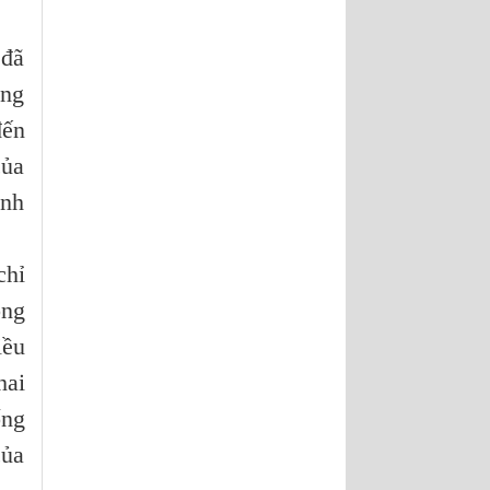
 đã
ũng
đến
của
ạnh
chỉ
ông
iều
hai
ống
của