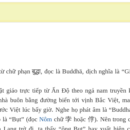
ữ phạn बुद्धा, đọc là Buddhā, dịch nghĩa là “G
ật giáo trực tiếp từ Ấn Độ theo ngả nam truyền 
nhà buôn bằng đường biển tới vịnh Bắc Việt, m
ớc Việt lúc bấy giờ. Nghe họ phát âm là “Buddh
p là “Bụt” (đọc
Nôm
chữ 孛 hoặc 侼). Nên trong 
 Lang trở đi, ta thấy “ông Bụt” hay xuất hiện 