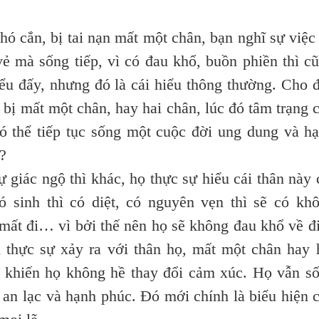
ó cắn, bị tai nạn mất một chân, bạn nghĩ sự việc
vẻ mà sống tiếp, vì có đau khổ, buồn phiền thì c
iểu đấy, nhưng đó là cái hiểu thông thường. Cho 
, bị mất một chân, hay hai chân, lúc đó tâm trạng 
ó thể tiếp tục sống một cuộc đời ung dung và h
?
ác ngộ thì khác, họ thực sự hiểu cái thân này 
có sinh thì có diệt, có nguyên vẹn thì sẽ có kh
ó mất đi… vì bởi thế nên họ sẽ không đau khổ về đ
 thực sự xảy ra với thân họ, mất một chân hay 
n khiến họ không hề thay đổi cảm xúc. Họ vẫn s
, an lạc và hạnh phúc. Đó mới chính là biểu hiện 