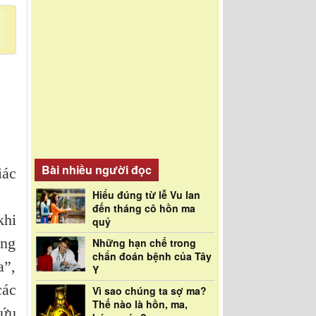
Bài nhiều người đọc
iác
Hiểu đúng từ lễ Vu lan
đến tháng cô hồn ma
khi
quỷ
ang
Những hạn chế trong
chẩn đoán bệnh của Tây
a”,
Y
các
Vì sao chúng ta sợ ma?
Thế nào là hồn, ma,
cứu