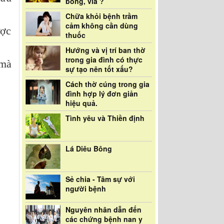
bóng, vía ?
Chữa khỏi bệnh trầm
cảm không cần dùng
ược
thuốc
Hướng và vị trí ban thờ
trong gia đình có thực
 mà
sự tạo nên tốt xấu?
Cách thờ cúng trong gia
đình hợp lý đơn giản
hiệu quả.
Tình yêu và Thiền định
Lá Diêu Bông
Sẻ chia - Tâm sự với
người bệnh
Nguyên nhân dẫn đến
các chứng bệnh nan y