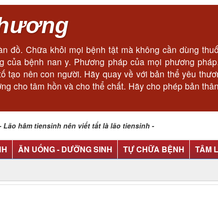
thương
n đồ. Chữa khỏi mọi bệnh tật mà không cần dùng thuốc
cùng của bệnh nan y. Phương pháp của mọi phương phá
ếu tố tạo nên con người. Hãy quay về với bản thể yêu thư
ơng cho tâm hồn và cho thể chất. Hãy cho phép bản thân
o hâm tiensinh nên viết tắt là lão tiensinh -
NH
ĂN UỐNG - DƯỠNG SINH
TỰ CHỮA BỆNH
TÂM 