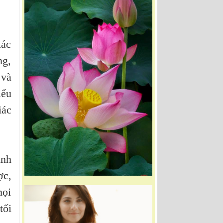
iác
ng,
 và
iểu
iác
ình
ợc,
mọi
tối