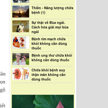
Thiền - Năng lượng chữa
bệnh (1)
Sự thật về Bùa ngải.
Cách hóa giải mọi bùa
ngải
Bệnh tim mạch chữa
khỏi không cần dùng
thuốc
Bệnh ung thư chữa khỏi
không cần dùng thuốc
Chữa khỏi bệnh suy
dân
thận mãn không cần
dùng thuốc
rọn
ngộ
iết