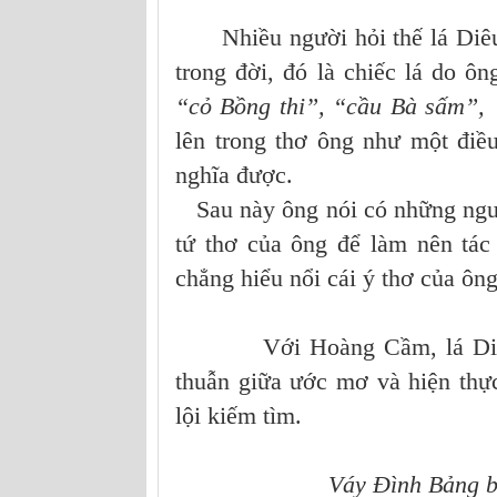
Nhiều người hỏi thế lá Diêu 
trong đời, đó là chiếc lá do ô
“cỏ Bồng thi”, “cầu Bà sấm”,
lên trong thơ ông như một điề
nghĩa được.
Sau này ông nói có những ngườ
tứ thơ của ông để làm nên tá
chẳng hiểu nổi cái ý thơ của ông
Với Hoàng Cầm, lá Diêu bôn
thuẫn giữa ước mơ và hiện thự
lội kiếm tìm.
Váy Đình Bảng buông 