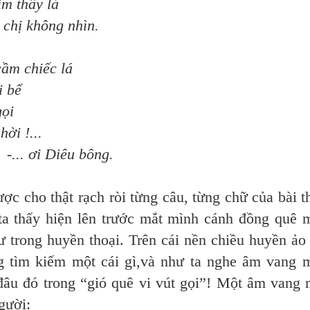
hấy lá
không nhìn.
ếc lá
bể
ọi
!...
u bông.
ho thật rạch ròi từng câu, từng chữ của bài t
a thấy hiện lên trước mắt mình cánh đồng quê 
 trong huyền thoại. Trên cái nền chiều huyền ảo
g tìm kiếm một cái gì,và như ta nghe âm vang 
đâu đó trong “gió quê vi vút gọi”! Một âm vang
gười: