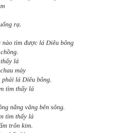
ìm
rạ.
ợc lá Diêu bông
hồng.
ấy lá
 mày
iêu bông.
 thấy lá
ng bên sông.
 thấy lá
rôn kim.