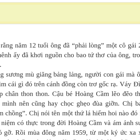
g năm 12 tuổi ông đã “phải lòng” một cô gái 
hênh ấy đã khơi nguồn cho bao tứ thơ của ông, tr
.
ơng mù giăng bảng lảng, người con gái mà 
tìm cái gì đó trên cánh đồng còn trơ gốc rạ. Váy Đ
p chân thon thon. Cậu bé Hoàng Cầm lẽo đẽo t
ch mình nên cũng hay chọc ghẹo đùa giỡn. Chị b
m chồng”. Chị nói tên một thứ lá hiếm hoi nào đó 
ỷ niệm có thực trong đời Hoàng Cầm và ám ảnh s
ó gỡ. Rồi mùa đông năm 1959, từ một ký ức xa 