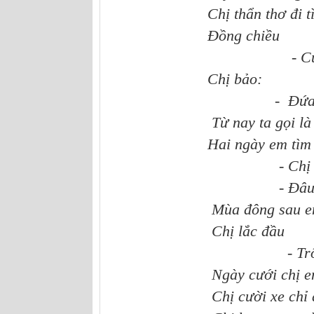
Chị thẩn thơ đi t
Đồng chiều
- Cuống 
Chị bảo:
- Đứa nào tìm đư
Từ nay ta gọi là c
Hai ngày em tìm th
- Chị chau
- Đâu phải lá D
Mùa đông sau em tìm
Chị lắc đầu
- Trông nắng vã
Ngày cưới chị em tìm
Chị cười xe chỉ ấm t