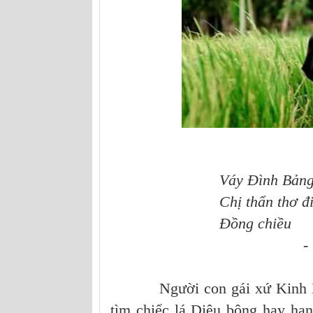
Váy Đình Bảng buông
Chị thẩn thơ đi 
Đồng chiều
- Cuống 
Người con gái xứ Kinh Bắc ấ
tìm chiếc lá Diêu bông hay hạn