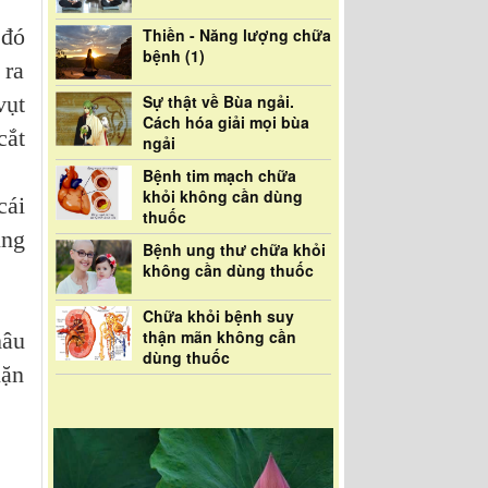
 đó
Thiền - Năng lượng chữa
bệnh (1)
 ra
vụt
Sự thật về Bùa ngải.
Cách hóa giải mọi bùa
cắt
ngải
Bệnh tim mạch chữa
khỏi không cần dùng
cái
thuốc
ũng
Bệnh ung thư chữa khỏi
không cần dùng thuốc
Chữa khỏi bệnh suy
thận mãn không cần
mâu
dùng thuốc
lặn