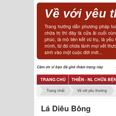
Về với yêu 
Trang hướng dẫn phương pháp toà
chữa trị thì đây là cửa ải cuối 
phúc, là mô liên kết vũ trụ, là y
mình, từ đó chữa lành mọi vết thư
sinh vào một cuộc đời mới...
Cảm ơn vì bạn đã ghé thăm trang này - Lã
TRANG CHỦ
THIỀN - NL CHỮA BỆ
Trang nhất
Về với yêu thương
Lá Diêu Bông