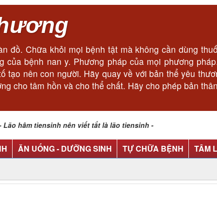
thương
n đồ. Chữa khỏi mọi bệnh tật mà không cần dùng thuốc
cùng của bệnh nan y. Phương pháp của mọi phương phá
ếu tố tạo nên con người. Hãy quay về với bản thể yêu thư
ơng cho tâm hồn và cho thể chất. Hãy cho phép bản thân
o hâm tiensinh nên viết tắt là lão tiensinh -
NH
ĂN UỐNG - DƯỠNG SINH
TỰ CHỮA BỆNH
TÂM 