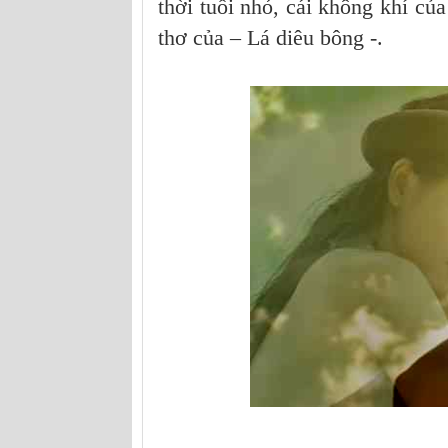
thời tuổi nhỏ, cái không khí c
thơ của – Lá diêu bông -.