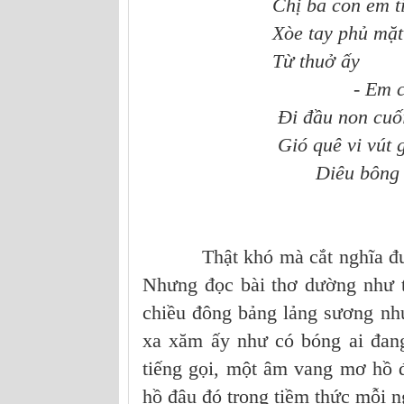
Chị ba con em tìm t
Xòe tay phủ mặt chị 
Từ thuở ấy
- Em cầm chi
Đi đầu non cuối 
Gió quê vi vút g
Diêu bông hời 
-... ơi Diê
Thật khó mà cắt nghĩa được c
Nhưng đọc bài thơ dường như t
chiều đông bảng lảng sương như
xa xăm ấy như có bóng ai đan
tiếng gọi, một âm vang mơ hồ 
hồ đâu đó trong tiềm thức mỗi n