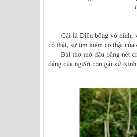
Diêu Bông h
- Ơi Diêu b
Cái lá Diêu bông vô hình, vô 
có thật, sự tìm kiếm có thật của
Bài thơ mở đầu bằng nét ch
dáng của người con gái xứ Kinh