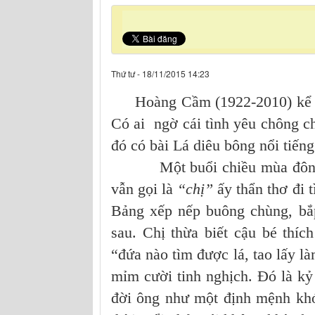
Thứ tư - 18/11/2015 14:23
Hoàng Cầm (1922-2010) kể rằn
Có ai ngờ cái tình yêu chông c
đó có bài Lá diêu bông nổi tiếng
Một buổi chiều mùa đông sư
vẫn gọi là
“chị”
ấy thẩn thơ đi 
Bảng xếp nếp buông chùng, bắ
sau. Chị thừa biết cậu bé thí
“đứa nào tìm được lá, tao lấy là
mỉm cười tinh nghịch. Đó là k
đời ông như một định mệnh kh