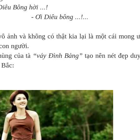
ời ...!
ông ...!...
ảnh và không có thật kia lại là một cái mong 
 con người.
ùng của tà
“váy Đình Bảng”
tạo nên nét đẹp du
 Bắc: