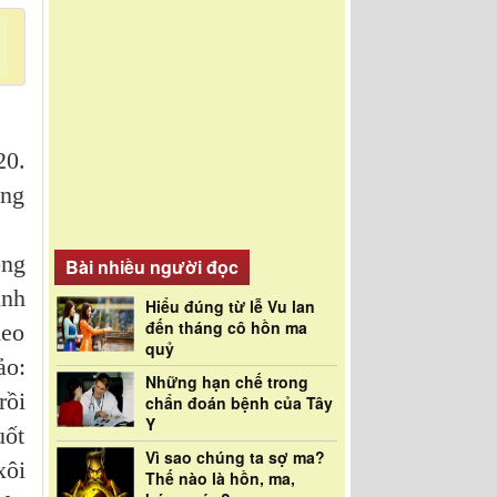
20.
ong
ông
Bài nhiều người đọc
ình
Hiểu đúng từ lễ Vu lan
đến tháng cô hồn ma
heo
quỷ
ảo:
Những hạn chế trong
rồi
chẩn đoán bệnh của Tây
Y
uốt
Vì sao chúng ta sợ ma?
xôi
Thế nào là hồn, ma,