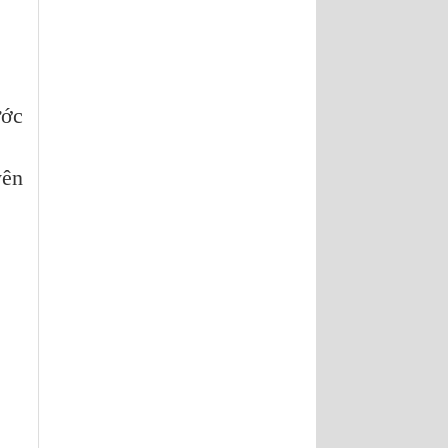
ước
yên