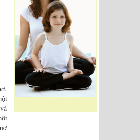
hơ.
một
 và
một
 mơ