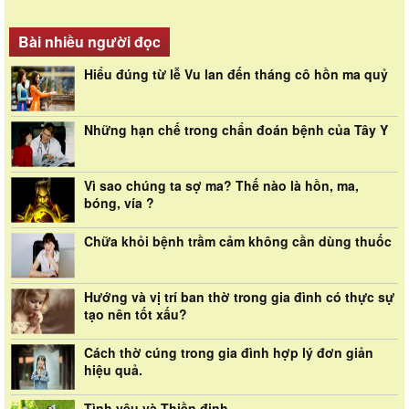
Bài nhiều người đọc
Hiểu đúng từ lễ Vu lan đến tháng cô hồn ma quỷ
Những hạn chế trong chẩn đoán bệnh của Tây Y
Vì sao chúng ta sợ ma? Thế nào là hồn, ma,
bóng, vía ?
Chữa khỏi bệnh trầm cảm không cần dùng thuốc
Hướng và vị trí ban thờ trong gia đình có thực sự
tạo nên tốt xấu?
Cách thờ cúng trong gia đình hợp lý đơn giản
hiệu quả.
Tình yêu và Thiền định