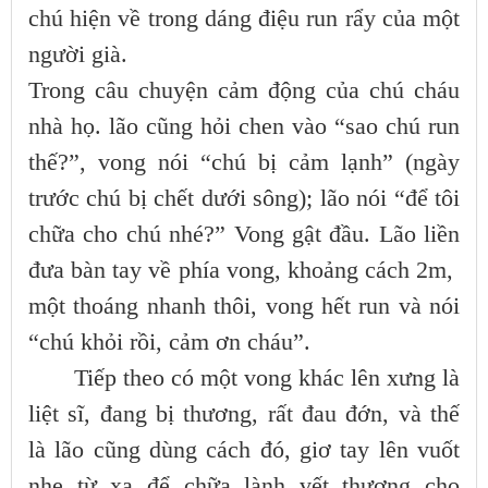
chú hiện về trong dáng điệu run rẩy của một
người già.
Trong câu chuyện cảm động của chú cháu
nhà họ. lão cũng hỏi chen vào “sao chú run
thế?”, vong nói “chú bị cảm lạnh” (ngày
trước chú bị chết dưới sông); lão nói “để tôi
chữa cho chú nhé?” Vong gật đầu. Lão liền
đưa bàn tay về phía vong, khoảng cách 2m,
một thoáng nhanh thôi, vong hết run và nói
“chú khỏi rồi, cảm ơn cháu”.
Tiếp theo có một vong khác lên xưng là
liệt sĩ, đang bị thương, rất đau đớn, và thế
là lão cũng dùng cách đó, giơ tay lên vuốt
nhẹ từ xa để chữa lành vết thương cho