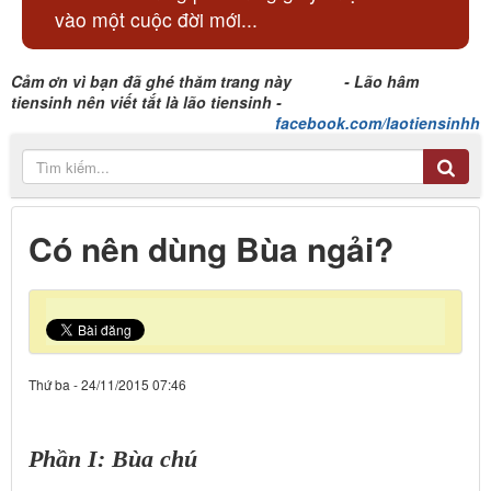
vào một cuộc đời mới...
Cảm ơn vì bạn đã ghé thăm trang này - Lão hâm
tiensinh nên viết tắt là lão tiensinh -
facebook.com/laotiensinhh
Có nên dùng Bùa ngải?
Thứ ba - 24/11/2015 07:46
Phần I: Bùa chú