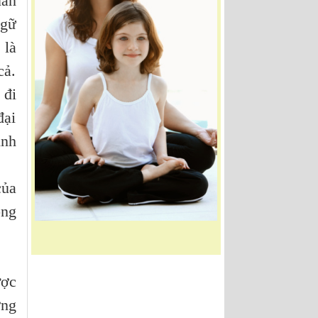
uân
ngữ
 là
cả.
 đi
đại
ình
của
ộng
ược
ợng