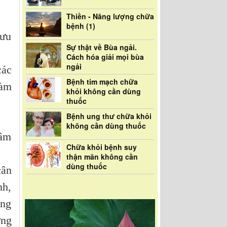
Thiền - Năng lượng chữa
bệnh (1)
lưu
Sự thật về Bùa ngải.
Cách hóa giải mọi bùa
ngải
các
Bệnh tim mạch chữa
làm
khỏi không cần dùng
thuốc
Bệnh ung thư chữa khỏi
không cần dùng thuốc
hâm
Chữa khỏi bệnh suy
thận mãn không cần
dùng thuốc
cân
nh,
úng
ởng