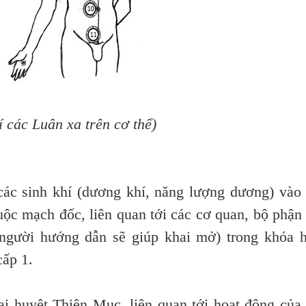
rí các Luân xa trên cơ thể)
 sinh khí (dương khí, năng lượng dương) vào
huộc mạch đốc, liên quan tới các cơ quan, bộ phận
(người hướng dẫn sẽ giúp khai mở) trong khóa 
ấp 1.
i huyệt Thiên Mục, liên quan tới hoạt động của