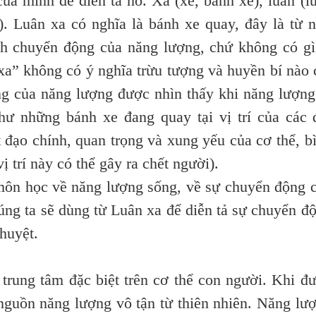
ủa mình để diễn tả nó. Xa (xe, bánh xe), luân (l
. Luân xa có nghĩa là bánh xe quay, đây là từ 
nh chuyển động của năng lượng, chứ không có gì
xa” không có ý nghĩa trừu tượng và huyền bí nào 
g của năng lượng được nhìn thấy khi năng lượng
hư những bánh xe đang quay tại vị trí của các 
 đạo chính, quan trọng và xung yếu của cơ thể, b
 trí này có thể gây ra chết người).
n học về năng lượng sống, về sự chuyển động 
úng ta sẽ dùng từ Luân xa để diễn tả sự chuyển đ
 huyệt.
ung tâm đặc biệt trên cơ thể con người. Khi đ
nguồn năng lượng vô tận từ thiên nhiên. Năng lư