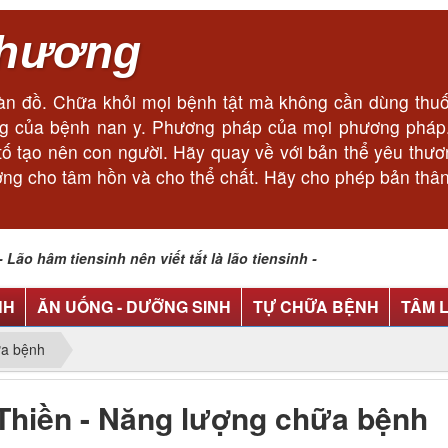
thương
n đồ. Chữa khỏi mọi bệnh tật mà không cần dùng thuốc
cùng của bệnh nan y. Phương pháp của mọi phương phá
ếu tố tạo nên con người. Hãy quay về với bản thể yêu thư
ơng cho tâm hồn và cho thể chất. Hãy cho phép bản thân
o hâm tiensinh nên viết tắt là lão tiensinh -
NH
ĂN UỐNG - DƯỠNG SINH
TỰ CHỮA BỆNH
TÂM 
ữa bệnh
Thiền - Năng lượng chữa bệnh