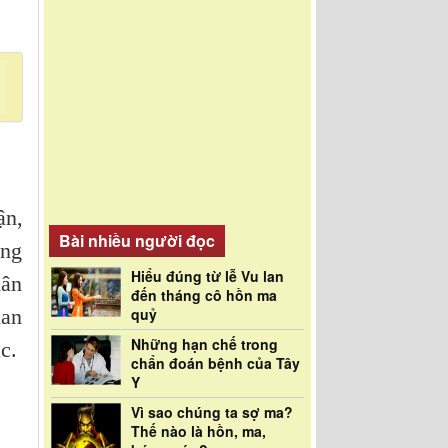
ận,
Bài nhiều người đọc
ộng
Hiểu đúng từ lễ Vu lan
hân
đến tháng cô hồn ma
uan
quỷ
Những hạn chế trong
c.
chẩn đoán bệnh của Tây
Y
Vì sao chúng ta sợ ma?
Thế nào là hồn, ma,