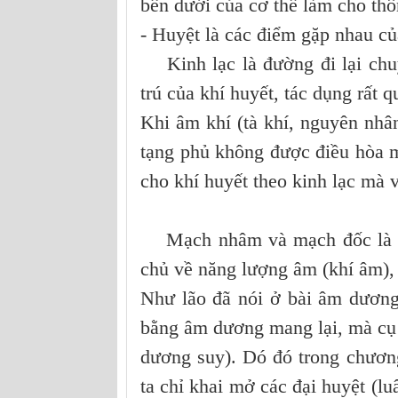
bên dưới của cơ thể làm cho thô
- Huyệt là các điểm gặp nhau củ
Kinh lạc là đường đi lại chuyê
trú của khí huyết, tác dụng rất 
Khi âm khí (tà khí, nguyên nhâ
tạng phủ không được điều hòa m
cho khí huyết theo kinh lạc mà 
Mạch nhâm và mạch đốc là 2 
chủ về năng lượng âm (khí âm)
Như lão đã nói ở bài âm dương,
bằng âm dương mang lại, mà cụ 
dương suy). Dó đó trong chươn
ta chỉ khai mở các đại huyệt (l