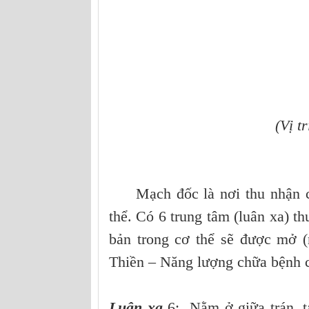
(Vị t
Mạch đốc là nơi thu nhận các
thể. Có 6 trung tâm (luân xa) t
bản trong cơ thể sẽ được mở 
Thiền – Năng lượng chữa bệnh c
Luân xa
6: Nằm ở giữa trán, tạ