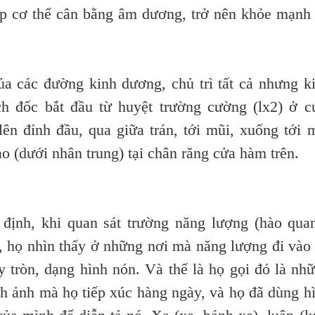
úp cơ thể cân bằng âm dương, trở nên khỏe mạnh
các đường kinh dương, chủ trì tất cả nhưng k
h đốc bắt đầu từ huyệt trường cường (lx2) ở c
lên đỉnh đầu, qua giữa trán, tới mũi, xuống tới 
ao (dưới nhân trung) tại chân răng cửa hàm trên.
nh, khi quan sát trường năng lượng (hào qua
 họ nhìn thấy ở những nơi mà năng lượng đi vào
y tròn, dạng hình nón. Và thế là họ gọi đó là nh
h ảnh mà họ tiếp xúc hàng ngày, và họ đã dùng h