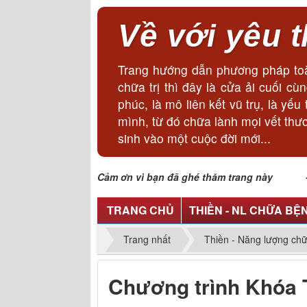
Về với yêu 
Trang hướng dẫn phương pháp toà
chữa trị thì đây là cửa ải cuối 
phúc, là mô liên kết vũ trụ, là y
mình, từ đó chữa lành mọi vết thư
sinh vào một cuộc đời mới...
Cảm ơn vì bạn đã ghé thăm trang này - Lã
TRANG CHỦ
THIỀN - NL CHỮA BỆ
Trang nhất
Thiền - Năng lượng ch
Chương trình Khóa 