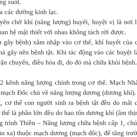
ng suốt.
a các đường kinh lạc.
n chở khí (năng lượng) huyết, huyệt vị là nơi 
quan hệ mật thiết với nhau không tách rời được.
n gây bệnh) xâm nhập vào cơ thể, khí huyết của 
à gây nên bệnh tật. Khi tác động vào các huyệt 
vận chuyển, điều hòa đi, do đó mà chữa khỏi bệnh.
kênh năng lượng chính trong cơ thể. Mạch N
, mạch Đốc chủ về năng lượng dương (dương khí).
 cơ thể con người sinh ra bệnh tật đều do mất 
thể là phần lớn đều do hao tổn dương khí (âm thị
g trình Thiền – Năng lượng chữa bệnh cấp 1, ch
uân xa) thuộc mạch dương (mạch đốc), để tăng trư