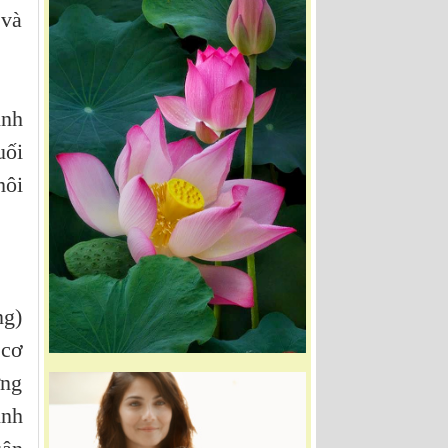
 và
inh
uối
môi
ng)
 cơ
ững
ình