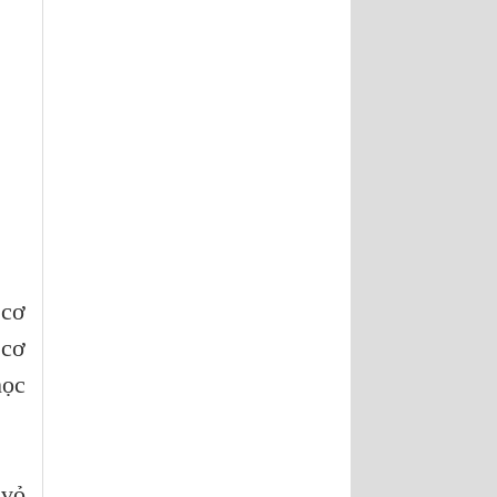
 cơ
 cơ
học
 vỏ