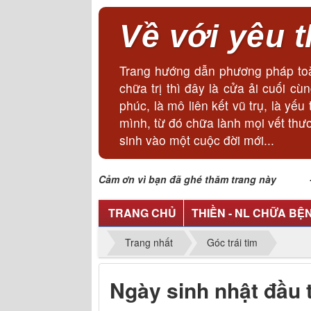
Về với yêu 
Trang hướng dẫn phương pháp toà
chữa trị thì đây là cửa ải cuối 
phúc, là mô liên kết vũ trụ, là y
mình, từ đó chữa lành mọi vết thư
sinh vào một cuộc đời mới...
Cảm ơn vì bạn đã ghé thăm trang này - Lã
TRANG CHỦ
THIỀN - NL CHỮA BỆ
Trang nhất
Góc trái tim
Ngày sinh nhật đầu 