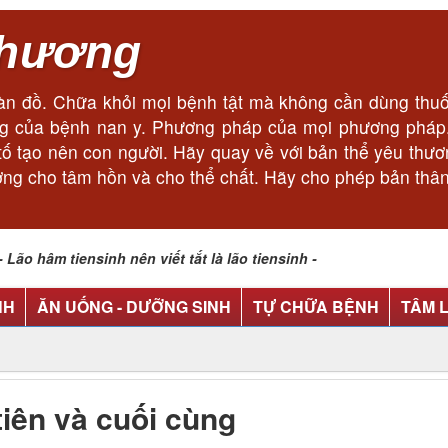
thương
n đồ. Chữa khỏi mọi bệnh tật mà không cần dùng thuốc
cùng của bệnh nan y. Phương pháp của mọi phương phá
ếu tố tạo nên con người. Hãy quay về với bản thể yêu thư
ơng cho tâm hồn và cho thể chất. Hãy cho phép bản thân
o hâm tiensinh nên viết tắt là lão tiensinh -
NH
ĂN UỐNG - DƯỠNG SINH
TỰ CHỮA BỆNH
TÂM 
tiên và cuối cùng