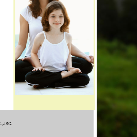
.,JSC
.