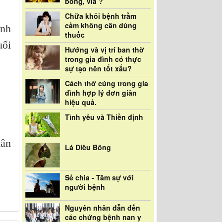
bóng, vía ?
Chữa khỏi bệnh trầm
cảm không cần dùng
inh
thuốc
uổi
Hướng và vị trí ban thờ
trong gia đình có thực
sự tạo nên tốt xấu?
Cách thờ cúng trong gia
đình hợp lý đơn giản
hiệu quả.
Tình yêu và Thiền định
hân
Lá Diêu Bông
Sẻ chia - Tâm sự với
người bệnh
Nguyên nhân dẫn đến
các chứng bệnh nan y