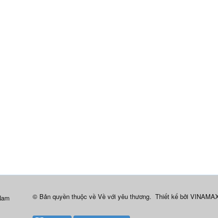
© Bản quyền thuộc về
Về với yêu thương
.
Thiết kế bởi
VINAMAX
 Nam