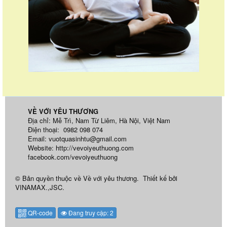
VỀ VỚI YÊU THƯƠNG
Địa chỉ: Mễ Trì, Nam Từ Liêm, Hà Nội, Việt Nam
Điện thoại: 0982 098 074
Email:
vuotquasinhtu@gmail.com
Website:
http://vevoiyeuthuong.com
facebook.com/vevoiyeuthuong
© Bản quyền thuộc về
Về với yêu thương
.
Thiết kế bởi
VINAMAX.,JSC
.
QR-code
Đang truy cập: 2