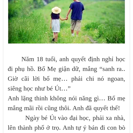
Năm 18 tuổi, anh quyết định nghỉ học
đi phụ hồ. Bố Mẹ giận dữ, mắng “sanh ra..
Giờ cãi lời bố mẹ… phải chi nó ngoan,
siêng học như bé Út…”
Anh lặng thinh không nói năng gì… Bố mẹ
mắng mãi rồi cũng thôi. Anh đã quyết thế!
Ngày bé Út vào đại học, phải xa nhà,
lên thành phố ở trọ. Anh tự ý bán đi con bò