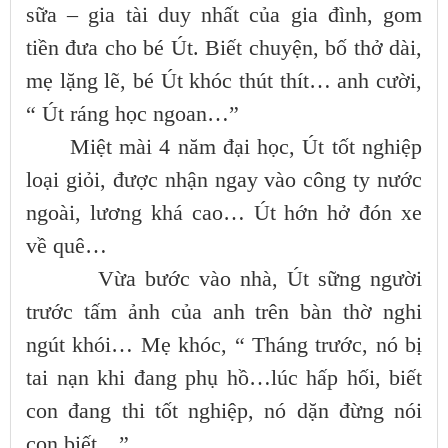
sữa – gia tài duy nhất của gia đình, gom
tiền đưa cho bé Út. Biết chuyện, bố thở dài,
mẹ lặng lẽ, bé Út khóc thút thít… anh cười,
“ Út ráng học ngoan…”
Miệt mài 4 năm đại học, Út tốt nghiệp
loại giỏi, được nhận ngay vào công ty nước
ngoài, lương khá cao… Út hớn hở đón xe
về quê…
Vừa bước vào nhà, Út sững người
trước tấm ảnh của anh trên bàn thờ nghi
ngút khói… Mẹ khóc, “ Tháng trước, nó bị
tai nạn khi đang phụ hồ…lúc hấp hối, biết
con đang thi tốt nghiệp, nó dặn đừng nói
con biết…”