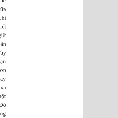
hác
hữa
chỉ
iết
giữ
oãn
Tây
bạn
đơn
hay
 xa
một
 Đó
ờng