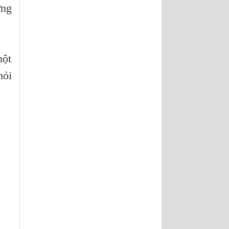
ững
một
hỏi