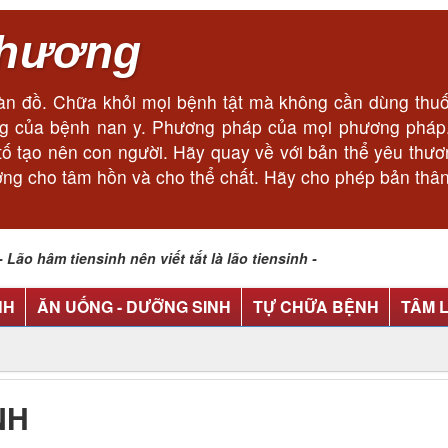
thương
n đồ. Chữa khỏi mọi bệnh tật mà không cần dùng thuốc
cùng của bệnh nan y. Phương pháp của mọi phương phá
ếu tố tạo nên con người. Hãy quay về với bản thể yêu thư
ơng cho tâm hồn và cho thể chất. Hãy cho phép bản thân
o hâm tiensinh nên viết tắt là lão tiensinh -
NH
ĂN UỐNG - DƯỠNG SINH
TỰ CHỮA BỆNH
TÂM 
NH