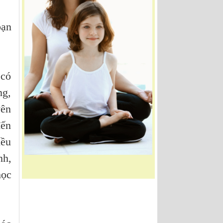
bạn
 có
ng,
yên
đến
iều
nh,
học