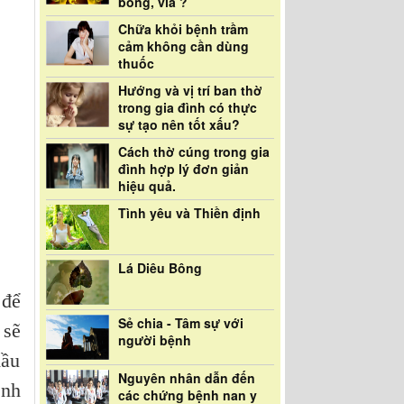
bóng, vía ?
Chữa khỏi bệnh trầm
cảm không cần dùng
thuốc
Hướng và vị trí ban thờ
trong gia đình có thực
sự tạo nên tốt xấu?
Cách thờ cúng trong gia
đình hợp lý đơn giản
hiệu quả.
Tình yêu và Thiền định
Lá Diêu Bông
 để
Sẻ chia - Tâm sự với
 sẽ
người bệnh
mầu
Nguyên nhân dẫn đến
ệnh
các chứng bệnh nan y