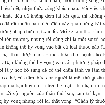
gười có căn cơ khác nhau, môi trường sống k
 hiểu biết, nhận thức cũng khác nhau. Mà việc c
 khác đều đã không đem lại kết quả, thì không 
o đã rất muốn bạn hiểu điều này qua những bài v
phương pháp chữa trị toàn đồ. Mổ xẻ tạm thời cầm 
ị tổn thương, nhưng rồi cũng chỉ là một sự trì h
ạn không thể hy vọng vào bất cứ loại thuốc nào (
 loại thần dược nào có thể chữa khỏi bệnh cho 
nữa. Bạn không thể hy vọng vào các phương pháp 
i là y học bổ sung để có thể chữa lành và làm t
 cơ thể, của tâm thức con người là một thứ gì sâu
áp mà bạn biết chỉ là trên bề mặt, chỉ chạm tới 
m tới cội nguồn của thân thể bạn, tâm trí bạn.
ng hy vọng nhưng rồi lại thất vọng. “Chân lý thư