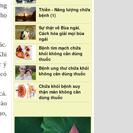
ưng
Thiền - Năng lượng chữa
 họ
bệnh (1)
Sự thật về Bùa ngải.
Cách hóa giải mọi bùa
ngải
ác.
Bệnh tim mạch chữa
Khi
khỏi không cần dùng
thuốc
c ý
Bệnh ung thư chữa khỏi
 có
không cần dùng thuốc
Chữa khỏi bệnh suy
thận mãn không cần
cả.
dùng thuốc
vào
ạo,