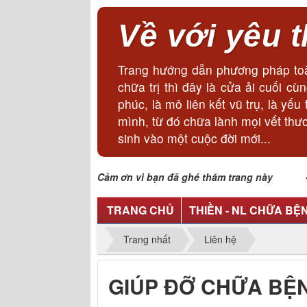
Về với yêu 
Trang hướng dẫn phương pháp toà
chữa trị thì đây là cửa ải cuối 
phúc, là mô liên kết vũ trụ, là y
mình, từ đó chữa lành mọi vết thư
sinh vào một cuộc đời mới...
Cảm ơn vì bạn đã ghé thăm trang này - Lã
TRANG CHỦ
THIỀN - NL CHỮA BỆ
Trang nhất
Liên hệ
GIÚP ĐỠ CHỮA BỆ