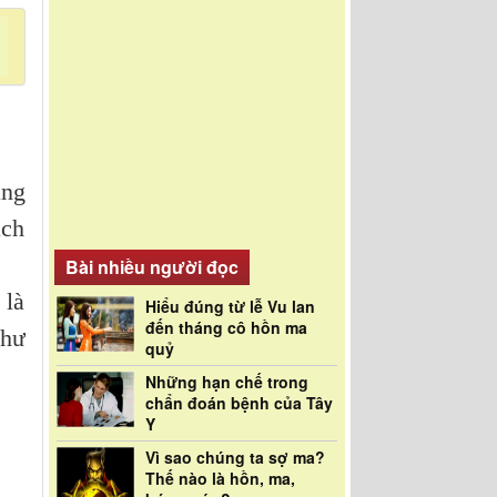
ng
ách
Bài nhiều người đọc
 là
Hiểu đúng từ lễ Vu lan
đến tháng cô hồn ma
như
quỷ
Những hạn chế trong
chẩn đoán bệnh của Tây
Y
Vì sao chúng ta sợ ma?
Thế nào là hồn, ma,