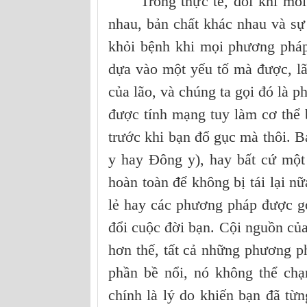
Trong thực tế, đôi khi mỗi n
nhau, bản chất khác nhau và sự
khỏi bệnh khi mọi phương pháp
dựa vào một yếu tố mà được, lã
của lão, và chúng ta gọi đó là 
được tính mạng tuy làm cơ thể b
trước khi bạn đổ gục mà thôi. B
y hay Đông y), hay bất cứ một
hoàn toàn để không bị tái lại 
lẻ hay các phương pháp được gọ
đổi cuộc đời bạn. Cội nguồn của
hơn thế, tất cả những phương ph
phần bề nổi, nó không thể chạ
chính là lý do khiến bạn đã từ