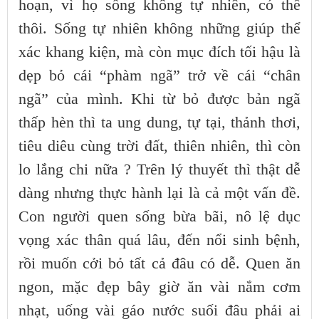
hoạn, vì họ sống không tự nhiên, có thế
thôi. Sống tự nhiên không những giúp thể
xác khang kiện, mà còn mục đích tối hậu là
dẹp bỏ cái “phàm ngã” trở về cái “chân
ngã” của mình. Khi từ bỏ được bản ngã
thấp hèn thì ta ung dung, tự tại, thảnh thơi,
tiêu diêu cùng trời đất, thiên nhiên, thì còn
lo lắng chi nữa ? Trên lý thuyết thì thật dễ
dàng nhưng thực hành lại là cả một vấn đề.
Con người quen sống bừa bãi, nô lệ dục
vọng xác thân quá lâu, đến nổi sinh bệnh,
rồi muốn cởi bỏ tất cả đâu có dễ. Quen ăn
ngon, mặc đẹp bây giờ ăn vài nắm cơm
nhạt, uống vài gáo nước suối đâu phải ai