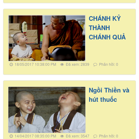
CHÁNH KỶ
THÀNH
CHÁNH QUẢ
18/05/2017 10:38:00 PM
Đã xem: 2839
Phản hồi: 0
Ngồi Thiền và
hút thuốc
14/04/2017 08:35:00 PM
Đã xem: 3547
Phản hồi: 0