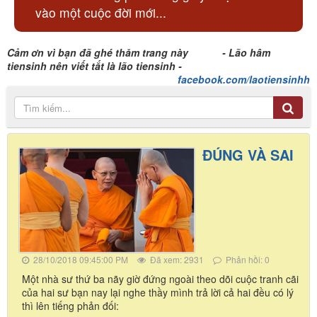
vào một cuộc đời mới...
Cảm ơn vì bạn đã ghé thăm trang này - Lão hâm
tiensinh nên viết tắt là lão tiensinh -
facebook.com/laotiensinhh
ĐÚNG VÀ SAI
28/10/2018 09:45:00 PM
Đã xem: 2931
Phản hồi: 0
Một nhà sư thứ ba nãy giờ đứng ngoài theo dõi cuộc tranh cãi
của hai sư bạn nay lại nghe thầy mình trả lời cả hai đều có lý
thì lên tiếng phản đối: